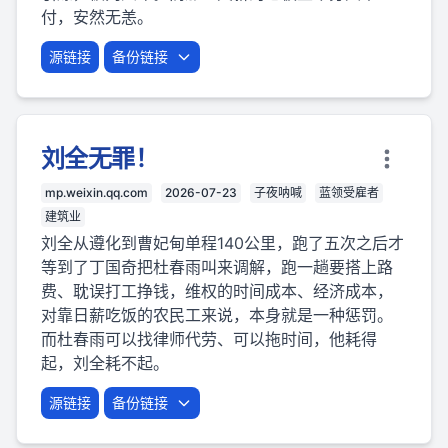
付，安然无恙。
源链接
备份链接
刘全无罪！
mp.weixin.qq.com
2026-07-23
子夜呐喊
蓝领受雇者
建筑业
刘全从遵化到曹妃甸单程140公里，跑了五次之后才
等到了丁国奇把杜春雨叫来调解，跑一趟要搭上路
费、耽误打工挣钱，维权的时间成本、经济成本，
对靠日薪吃饭的农民工来说，本身就是一种惩罚。
而杜春雨可以找律师代劳、可以拖时间，他耗得
起，刘全耗不起。
源链接
备份链接