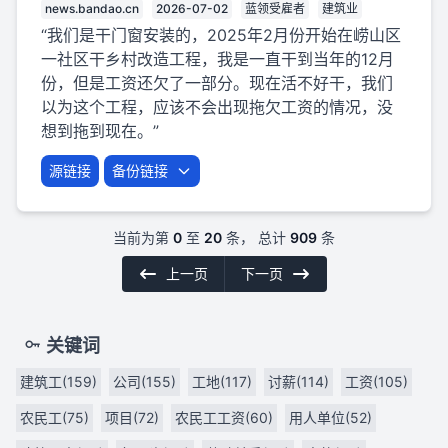
news.bandao.cn
2026-07-02
蓝领受雇者
建筑业
“我们是干门窗安装的，2025年2月份开始在崂山区
一社区干乡村改造工程，我是一直干到当年的12月
份，但是工资还欠了一部分。现在活不好干，我们
以为这个工程，应该不会出现拖欠工资的情况，没
想到拖到现在。”
源链接
备份链接
当前为第
0
至
20
条， 总计
909
条
上一页
下一页
关键词
建筑工(159)
公司(155)
工地(117)
讨薪(114)
工资(105)
农民工(75)
项目(72)
农民工工资(60)
用人单位(52)