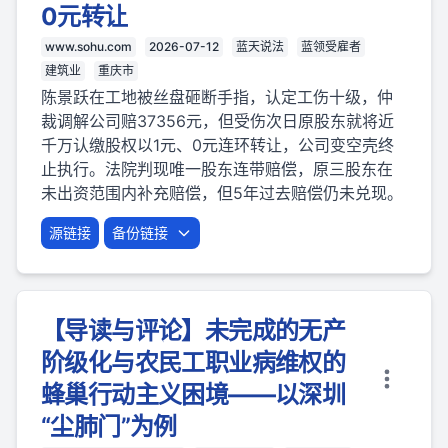
0元转让
www.sohu.com
2026-07-12
蓝天说法
蓝领受雇者
建筑业
重庆市
陈景跃在工地被丝盘砸断手指，认定工伤十级，仲
裁调解公司赔37356元，但受伤次日原股东就将近
千万认缴股权以1元、0元连环转让，公司变空壳终
止执行。法院判现唯一股东连带赔偿，原三股东在
未出资范围内补充赔偿，但5年过去赔偿仍未兑现。
源链接
备份链接
【导读与评论】未完成的无产
阶级化与农民工职业病维权的
蜂巢行动主义困境——以深圳
“尘肺门”为例