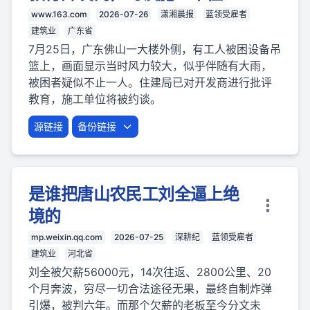
www.163.com
2026-07-26
潇湘晨报
蓝领受雇者
建筑业
广东省
7月25日，广东佛山一大楼外侧，有工人被困设备吊
篮上，画面显示当时风力较大，似乎伴随有大雨，
被困者疑似不止一人。住建局已对开发商进行批评
教育，施工单位将被约谈。
源链接
备份链接
是谁把唐山农民工刘全逼上绝
境的
mp.weixin.qq.com
2026-07-25
深耕纪
蓝领受雇者
建筑业
河北省
刘全被欠薪56000元，14次往返、2800公里、20
个月奔波，穷尽一切合法途径无果，最终自制炸弹
引爆，被判六年。而那个欠薪的老板至今分文未