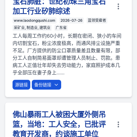
宝石肺脏：世纪初珠三角宝石
加工行业矽肺综述
www.laodongqushi.com
2026-07-26
蓝领受雇者
采矿业, 制造业, 建筑业
广东省
工人每周工作约60小时，长期在密闭、狭小的车间
内切割宝石，粉尘浓度极高，而通风排尘设施严重
不足。厂方提供的防尘口罩质量差且数量有限，部
分工人自制简易面罩却遭管理人员制止、罚款。患
病工人正值壮年却失去劳动能力，家庭照护成本几
乎全部压在妻子身上……
源链接
备份链接
佛山暴雨工人被困大厦外侧吊
篮，当地：工人安全，已批评
教育开发商，约谈施工单位