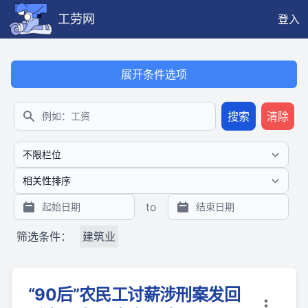
工劳网
登入
本搜索功能也提供公开、只读、无需认证的 JSON API（支持全文
展开条件选项
搜索
清除
搜索
to
筛选条件：
建筑业
“90后”农民工讨薪涉刑案发回