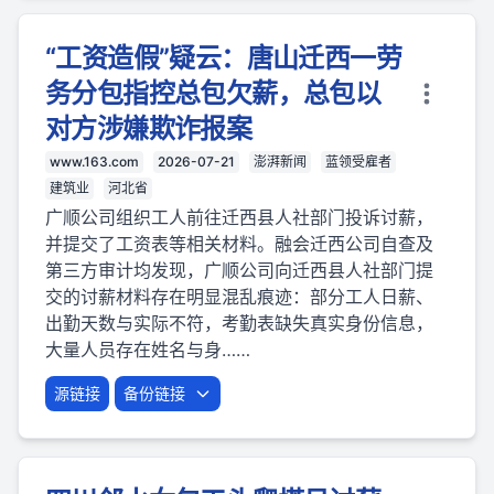
“工资造假”疑云：唐山迁西一劳
务分包指控总包欠薪，总包以
对方涉嫌欺诈报案
www.163.com
2026-07-21
澎湃新闻
蓝领受雇者
建筑业
河北省
广顺公司组织工人前往迁西县人社部门投诉讨薪，
并提交了工资表等相关材料。融会迁西公司自查及
第三方审计均发现，广顺公司向迁西县人社部门提
交的讨薪材料存在明显混乱痕迹：部分工人日薪、
出勤天数与实际不符，考勤表缺失真实身份信息，
大量人员存在姓名与身……
源链接
备份链接