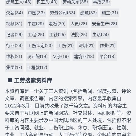
建筑工人(48)
包工头(40)
劳动关系(38)
事故(36)
欠薪(34)
中国(33)
劳务公司(33)
建筑(32)
施工(31)
视频(31)
中建(29)
老板(29)
人员(28)
安全生产(28)
记者(26)
工程(25)
工钱(25)
法院(25)
生活(24)
行业(24)
工伤认定(23)
工伤(21)
深圳(21)
作业(21)
维权(21)
设计院(19)
父亲(19)
建筑业(18)
平台(18)
集团(17)
工程款(17)
工劳搜索资料库
本资料库是一个关于工人资讯（包括新闻、深度报道、评论
文章、调查报告等）内容的搜索引擎，内容最早收集自
2022年3月，目前共收录了数千篇文章。资料库的内容主
要来自于互联网上的新闻网站、社交媒体、民间网站等。资
料库的内容主要涉及中国大陆地区的工人处境，包括但不限
于工资问题、就业、工伤职业病、休息、职场压迫、性别、
失业、工人组织与行动、人口流动等议题。资料库的内容主