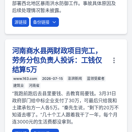
部署西北地区暴雨洪水防御工作。事故具体原因及
后续处理情况暂未披露。
源链接
备份链接
河南商水县两财政项目完工，
劳务分包负责人投诉：工钱仅
结算5万
www.163.com
2026-07-15
澎湃新闻
蓝领受雇者
建筑业
河南省
“我跑前跑后去县里要钱、去教育局要钱。3月31日
政府部门给中标企业支付了30万，可最后只给我和
土建承包方一人各5万。”秦先生说，“剩下的20万不
知道去哪了。”几十个工人跟着我干了一年，每个月
连3000元的生活费都没拿到。