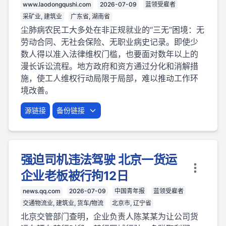
www.laodongqushi.com
2026-07-09
蓝领受雇者
采矿业, 建筑业
广东省, 湖南省
尘肺病农民工大多处在非正规就业的“三无”困境：无
劳动合同、无社会保险、无职业病史记录。即使少
数人得以准入法律维权门槛，也要面对数年以上的
漫长诉讼流程。地方政府和资方通过分化和消解措
施，使工人维权行动局限于局部，难以推动工作环
境改善。
源链接
备份链接
强迫司机违法驾驶 北京一货运
企业老板被行拘12日
news.qq.com
2026-07-09
中国青年报
蓝领受雇者
交通物流业, 建筑业, 货车/物流
北京市, 辽宁省
北京交管部门查明，企业负责人陈某某为让公司货