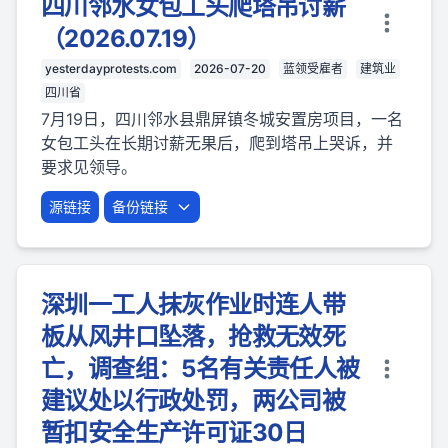
四川邻水女包工头爬塔吊讨薪
（2026.07.19）
yesterdayprotests.com
2026-07-20
蓝领受雇者
建筑业
四川省
7月19日，四川邻水县鼎屏镇冬城安置房项目，一名
女包工头在长期讨薪无果后，爬到塔吊上哭诉，并
要求见领导。
源链接
备份链接
深圳一工人抹灰作业时连人带
板从风井口坠落，抢救无效死
亡，调查组：5名有关责任人被
建议处以行政处罚，两公司被
暂扣安全生产许可证30日