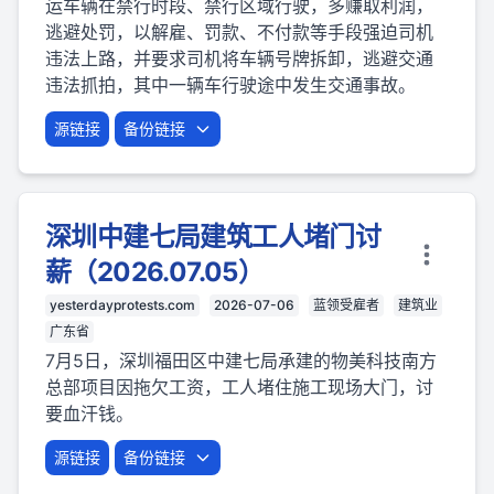
运车辆在禁行时段、禁行区域行驶，多赚取利润，
逃避处罚，以解雇、罚款、不付款等手段强迫司机
违法上路，并要求司机将车辆号牌拆卸，逃避交通
违法抓拍，其中一辆车行驶途中发生交通事故。
源链接
备份链接
深圳中建七局建筑工人堵门讨
薪（2026.07.05）
yesterdayprotests.com
2026-07-06
蓝领受雇者
建筑业
广东省
7月5日，深圳福田区中建七局承建的物美科技南方
总部项目因拖欠工资，工人堵住施工现场大门，讨
要血汗钱。
源链接
备份链接