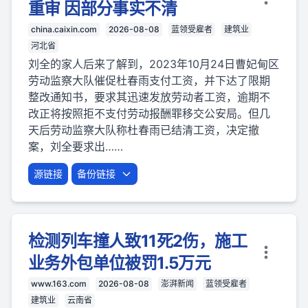
重审 因部分事实不清
china.caixin.com
2026-08-08
蓝领受雇者
建筑业
河北省
刘全的家人后来了解到，2023年10月24日曹妃甸区
劳动监察大队催促杜春雨支付工资，并下达了限期
整改通知书，要求其迅速发放劳动者工资，逾期不
改正将按照拒不支付劳动报酬罪移交公安局。但几
天后劳动监察大队称杜春雨已结清工资，决定撤
案，刘全要求出……
源链接
备份链接
检测列车撞人致11死2伤，施工
业务外包单位被罚1.5万元
www.163.com
2026-08-08
澎湃新闻
蓝领受雇者
建筑业
云南省