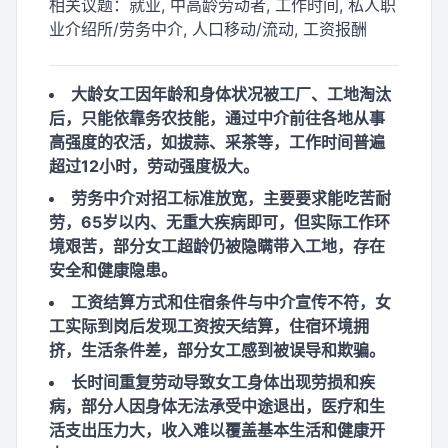
相关议题：
就业, 中高龄劳动者, 工作时间, 私人职
业介绍所/劳务中介, 人口移动/流动, 工资报酬
大龄女工因年龄和身体状况被工厂、工地淘汰
后，只能依靠务农技能，通过中介前往各地从事
高强度的农活，如拔蒜、采茶等，工作时间普遍
超过12小时，劳动强度极大。
劳务中介对招工标准放宽，主要要求能吃苦耐
劳，65岁以内、无重大疾病即可，但实际工作环
境艰苦，部分女工超龄仍被隐瞒带入工地，存在
安全和健康隐患。
工资结算方式和住宿条件与中介宣传不符，女
工实际到岗后发现工资按天结算，住宿环境拥
挤，生活条件差，部分女工感到被误导和欺骗。
长时间重复劳动导致女工身体出现劳损和疾
病，部分人因身体无法承受中途退出，医疗和生
活支出压力大，收入难以覆盖基本生活和健康开