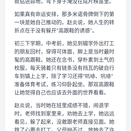
就钻进蒜地，弯下身子淹没在成片秧苗里。
如果真有命运安排，那多米诺骨牌倒下的第
一块是她自己推动的。赵炎说，她人生的转
折点在于没有躲开“高跟鞋的诱惑”。
初三下学期，中考前，她见到辍学外出打工
的朋友回村，穿得可体面，脚上是当时最时
髦的高跟鞋。她还在念书，穿朴素到土气的
校服，每天骑着只有链条没有挡瓦的破自行
车到镇上上学，除了学习还得“吭哧、吭哧”
准备体育考试，练习仰卧起坐。那双高跟鞋
让她觉得自己也应该去外面的世界看看。
赵炎说，当时她在班里成绩不错，闹退学
时，老师找到家里来，劝她去上学，她远远
看见，躲了起来，没敢跟老师直接见面。她
铁了心要去打工。父母拗不过，放她去了许