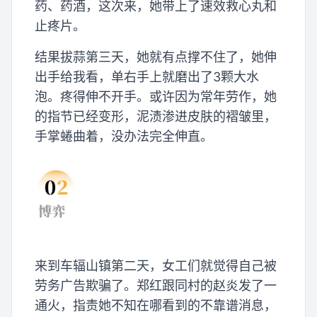
药、药酒，这次来，她带上了速效救心丸和
止疼片。
结果拔蒜第三天，她就有点撑不住了，她伸
出手给我看，单右手上就磨出了3颗大水
泡。疼得伸不开手。或许因为常年劳作，她
的指节已经变形，泥渍渗进皮肤的褶皱里，
手掌蜷曲着，没办法完全伸直。
来到车辐山镇第二天，女工们就觉得自己被
劳务广告欺骗了。郑红跟同村的赵炎发了一
通火，指责她不知在哪看到的不靠谱消息，