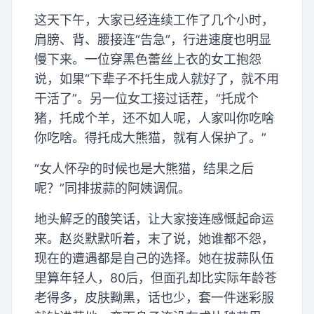
这天下午，大家已经连续工作了几个小时，
肩膀、背、腰接连“告急”，行进速度也明显
慢下来。一位穿黑色蕾丝上衣的女工抱怨
说，如果“下辈子不托生成人就好了，就不用
干活了”。另一位女工接过话茬，“托成个
猪，托成个羊，还不如人呢，人家叫你吃啥
你吃啥。得托成大熊猫，就有人保护了。”
“女人怀孕的时候也是大熊猫，结果之后
呢？”同排拔蒜的阿姨调侃。
地头解乏的酸笑话，让大家接连感慨起命运
来。赵炎默默听着，末了说，她谁都不怨，
现在的遭遇都是自己的选择。她在拔蒜队伍
里算年轻人，80后，但面孔却比实际年龄苍
老得多，皮肤黝黑，话也少，套一件迷彩服