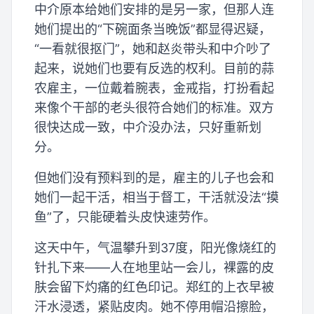
中介原本给她们安排的是另一家，但那人连
她们提出的“下碗面条当晚饭”都显得迟疑，
“一看就很抠门”，她和赵炎带头和中介吵了
起来，说她们也要有反选的权利。目前的蒜
农雇主，一位戴着腕表，金戒指，打扮看起
来像个干部的老头很符合她们的标准。双方
很快达成一致，中介没办法，只好重新划
分。
但她们没有预料到的是，雇主的儿子也会和
她们一起干活，相当于督工，干活就没法“摸
鱼”了，只能硬着头皮快速劳作。
这天中午，气温攀升到37度，阳光像烧红的
针扎下来——人在地里站一会儿，裸露的皮
肤会留下灼痛的红色印记。郑红的上衣早被
汗水浸透，紧贴皮肉。她不停用帽沿擦脸，