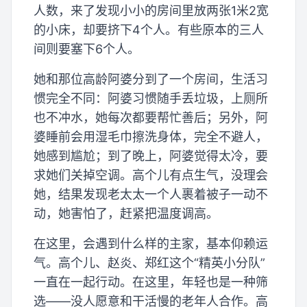
人数，来了发现小小的房间里放两张1米2宽
的小床，却要挤下4个人。有些原本的三人
间则要塞下6个人。
她和那位高龄阿婆分到了一个房间，生活习
惯完全不同：阿婆习惯随手丢垃圾，上厕所
也不冲水，她每次都要帮忙善后；另外，阿
婆睡前会用湿毛巾擦洗身体，完全不避人，
她感到尴尬；到了晚上，阿婆觉得太冷，要
求她们关掉空调。高个儿有点生气，没理会
她，结果发现老太太一个人裹着被子一动不
动，她害怕了，赶紧把温度调高。
在这里，会遇到什么样的主家，基本仰赖运
气。高个儿、赵炎、郑红这个“精英小分队”
一直在一起行动。在这里，年轻也是一种筛
选——没人愿意和干活慢的老年人合作。高