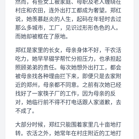
然而，有些女工被家庭、母职及老人缠绕在
村庄和农田，连外出打工都成为奢望。郑红
说，她羡慕赵炎的人生，起码在年轻时去过
那么多城市，工厂，见识过形形色色的人。
而她却被框在了原地。
郑红是家里的长女，母亲身体不好，干农活
吃力，她早早辍学帮忙分担压力，也承担起
照顾弟弟的责任。每次她想外出打工，都会
被母亲找各种理由拦下来，即便只是去家附
近的郑州，母亲都不同意。之前有次她已经
找好了一家筷子厂的工作，因为母亲的反
对，她临行前不得不打电话跟人家道歉，去
不成了。
大部分时候，郑红只能围着家里几十亩地打
转。农活之外，她常年在村庄附近的工地打