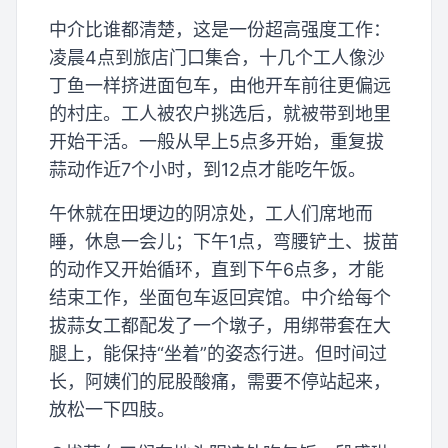
中介比谁都清楚，这是一份超高强度工作：
凌晨4点到旅店门口集合，十几个工人像沙
丁鱼一样挤进面包车，由他开车前往更偏远
的村庄。工人被农户挑选后，就被带到地里
开始干活。一般从早上5点多开始，重复拔
蒜动作近7个小时，到12点才能吃午饭。
午休就在田埂边的阴凉处，工人们席地而
睡，休息一会儿；下午1点，弯腰铲土、拔苗
的动作又开始循环，直到下午6点多，才能
结束工作，坐面包车返回宾馆。中介给每个
拔蒜女工都配发了一个墩子，用绑带套在大
腿上，能保持“坐着”的姿态行进。但时间过
长，阿姨们的屁股酸痛，需要不停站起来，
放松一下四肢。