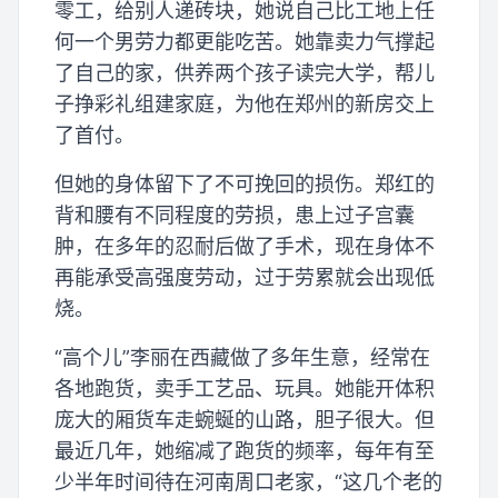
零工，给别人递砖块，她说自己比工地上任
何一个男劳力都更能吃苦。她靠卖力气撑起
了自己的家，供养两个孩子读完大学，帮儿
子挣彩礼组建家庭，为他在郑州的新房交上
了首付。
但她的身体留下了不可挽回的损伤。郑红的
背和腰有不同程度的劳损，患上过子宫囊
肿，在多年的忍耐后做了手术，现在身体不
再能承受高强度劳动，过于劳累就会出现低
烧。
“高个儿”李丽在西藏做了多年生意，经常在
各地跑货，卖手工艺品、玩具。她能开体积
庞大的厢货车走蜿蜒的山路，胆子很大。但
最近几年，她缩减了跑货的频率，每年有至
少半年时间待在河南周口老家，“这几个老的