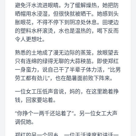
避免汗水流进眼睛。为了缓解燥热，她把防
晒帽用水浸湿，但很快就被晒干。她感到头
胀眼花，不得不停下到阴凉处休息。田埂边
的塑料水杯滚烫，水也是温热的，喝下反而
令人更想吐。
熟悉的土地成了漫无边际的蒸笼，放眼望去
只有连绵的绿得无聊的大蒜秧苗。即使郑红
一身蛮力，说自己干了半辈子体力活，“比男
劳工都有劲儿”，也在酷暑面前败下阵来。
一位女工压低声音说，妈的，在这里跪着挣
钱，回家要站着。
“你挣个一两千还站着了”。另一位女工大声
调侃她。
郑红的另一个同乡，一位干活速度和讲话一