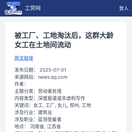
工劳网
登入
被工厂、工地淘汰后，这群大龄
女工在土地间流动
原文链接
发布日期：
2025-07-01
来源网站：
news.qq.com
作者：
主题分类：
劳动者处境
内容类型：
深度报道或非虚构写作
关键词：
女工, 工厂, 女儿, 邳州, 工地
涉及行业：
建筑业
涉及职业：
蓝领受雇者
地点：
河南省, 江苏省