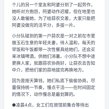
个儿的另一个室友和阿婆分到了一起劳作，
她听对方抱怨，阿婆动作迟缓，但在地里也
没人敢催她，为了给蒜农交差，大家只能把
阿婆没做完的活平分，多拔一片。
小分队碰到的第一户蒜农是一对之前在市里
做玉石生意的年轻夫妻，待人温和，每天的
早饭和午饭都带一次性餐具给她们，还会买
来冰镇啤酒，供她们消暑。小分队不想中途
更换人家，就跟蒜农协商好，让蒜农去告知
中介，把他们家的蒜地拔完再换地方。
因为是按天算钱，她们私底下偷偷协商，尽
量保持统一节奏，慢点干活——在时间固定
的情况下，动作慢总是最划算的。
●凌晨4点，女工们在旅馆前集合等待出