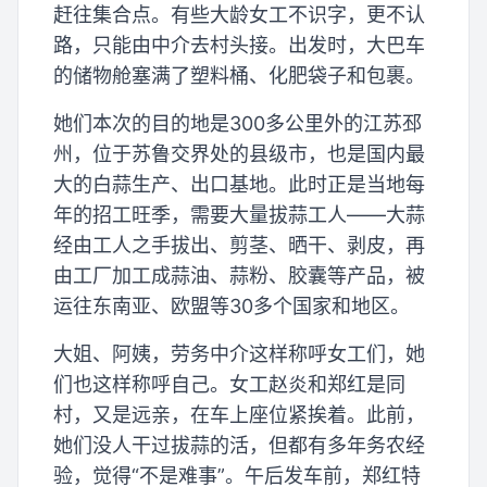
赶往集合点。有些大龄女工不识字，更不认
路，只能由中介去村头接。出发时，大巴车
的储物舱塞满了塑料桶、化肥袋子和包裹。
她们本次的目的地是300多公里外的江苏邳
州，位于苏鲁交界处的县级市，也是国内最
大的白蒜生产、出口基地。此时正是当地每
年的招工旺季，需要大量拔蒜工人——大蒜
经由工人之手拔出、剪茎、晒干、剥皮，再
由工厂加工成蒜油、蒜粉、胶囊等产品，被
运往东南亚、欧盟等30多个国家和地区。
大姐、阿姨，劳务中介这样称呼女工们，她
们也这样称呼自己。女工赵炎和郑红是同
村，又是远亲，在车上座位紧挨着。此前，
她们没人干过拔蒜的活，但都有多年务农经
验，觉得“不是难事”。午后发车前，郑红特