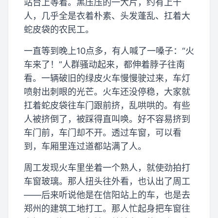
站台上等着。黑压压的一大片，约有上千
人，几乎全是衣着朴素、头发蓬乱、扛着大
蛇皮袋的农民工。
一直等到晚上10点多，有人喊了一嗓子：“火
车来了！”人群骚动起来，都伸着脖子往南
看。一辆破旧的绿皮火车慢慢驶过来，车灯
喷射出刺眼的光芒。火车还没停稳，大家就
扛着蛇皮袋往车门跟前挤，乱哄哄的。有些
人被挤倒了，被踩得直叫唤。好不容易挤到
车门前，车门却不开。透过车窗，可以看
到，车厢里连过道都站满了人。
周工发现火车里坐着一个熟人，就使劲拍打
车窗玻璃。那人扭头往外看，也认出了周工
——后来听说他是在信阳站上的车，也是去
郑州的建筑工地打工。那人忙起身把车窗往