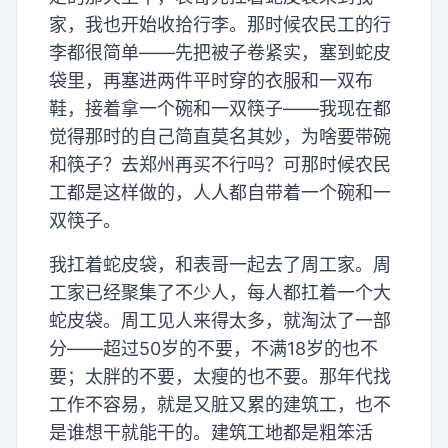
家，我也开始收拾行李。那时候农民工的行
李都很简单——先把被子卷紧实，塞到蛇皮
袋里，再塞进两件平时穿的衣服和一双布
鞋，接着拿一个碗和一双筷子——我现在都
觉得那时的自己简直莫名其妙，为啥要带碗
和筷子？去郑州再买不行吗？可那时候农民
工都是这样做的，人人都自带着一个碗和一
双筷子。
我扛着蛇皮袋，和表哥一起去了周工家。周
工家已经聚集了不少人，每人都扛着一个大
蛇皮袋。周工见人来得太多，就淘汰了一部
分——超过50岁的不要，不满18岁的也不
要；太胖的不要，太瘦的也不要。那年代找
工作不容易，就是又脏又累的建筑工，也不
是谁想干就能干的。建筑工地都是粗笨活