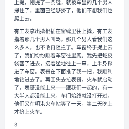
上提，刚提了一条缝，就被车里的几个男人
摁住了，里面已经够挤了，他们不想我们也
爬上去。
有工友拿出撬棍插在窗缝里往上撬，有工友
指着那几个男人叫骂。那几个男人看我们这
么多人，也不敢再阻拦了。车窗终于提上去
了，我们纷纷顺着车窗往里爬。我先把蛇皮
袋塞了进去，接着猛地往上一窜，上半身探
进了车窗。表哥在下面推了我一把，我顺利
地钻进去了。再回头去拉表哥，火车就启动
了，表哥没能上来——跟我们一起的，有一
大半人都没能上来，车门始终就没打开过，
他们又在明港火车站等了一天，第二天晚上
才挤上火车。
3