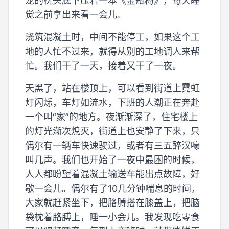
龙的枕头底下压着一本《金瓶梅》，每天睡
觉之前拿出来看一会儿。
浇筑混凝土时，中间不能停工，如果这个工
地的人忙不过来，就得从别的工地调人来帮
忙。我们干了一天，接着又干了一夜。
天黑了，站在楼顶上，可以看到街道上霓虹
灯闪烁，车灯如流水，下班的人潮正在奔赴
一个叫“家”的地方。夜渐渐深了，住宅楼上
的灯光渐次熄灭，街道上也安静了下来，只
偶尔有一辆车快速驶过，或者有三五醉汉嚎
叫几声。我们也开始了一夜中最困的时候，
人人都盼望着混凝土输送车能出点故障，好
歇一会儿。偶尔有了10几分钟喘息的时间，
大家就赶紧坐下，把胳膊搭在膝盖上，把脑
袋枕着胳膊上，睡一小会儿。我发现吃零食