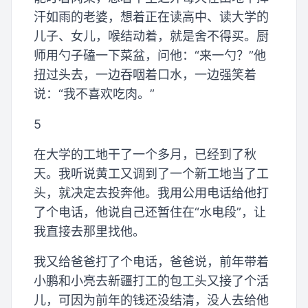
汗如雨的老婆，想着正在读高中、读大学的
儿子、女儿，喉结动着，就是舍不得买。厨
师用勺子磕一下菜盆，问他：“来一勺？”他
扭过头去，一边吞咽着口水，一边强笑着
说：“我不喜欢吃肉。”
5
在大学的工地干了一个多月，已经到了秋
天。我听说黄工又调到了一个新工地当了工
头，就决定去投奔他。我用公用电话给他打
了个电话，他说自己还暂住在“水电段”，让
我直接去那里找他。
我又给爸爸打了个电话，爸爸说，前年带着
小鹏和小亮去新疆打工的包工头又接了个活
儿，可因为前年的钱还没结清，没人去给他