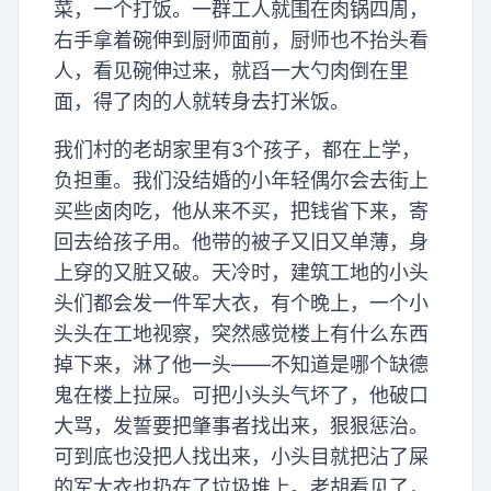
菜，一个打饭。一群工人就围在肉锅四周，
右手拿着碗伸到厨师面前，厨师也不抬头看
人，看见碗伸过来，就舀一大勺肉倒在里
面，得了肉的人就转身去打米饭。
我们村的老胡家里有3个孩子，都在上学，
负担重。我们没结婚的小年轻偶尔会去街上
买些卤肉吃，他从来不买，把钱省下来，寄
回去给孩子用。他带的被子又旧又单薄，身
上穿的又脏又破。天冷时，建筑工地的小头
头们都会发一件军大衣，有个晚上，一个小
头头在工地视察，突然感觉楼上有什么东西
掉下来，淋了他一头——不知道是哪个缺德
鬼在楼上拉屎。可把小头头气坏了，他破口
大骂，发誓要把肇事者找出来，狠狠惩治。
可到底也没把人找出来，小头目就把沾了屎
的军大衣也扔在了垃圾堆上。老胡看见了，