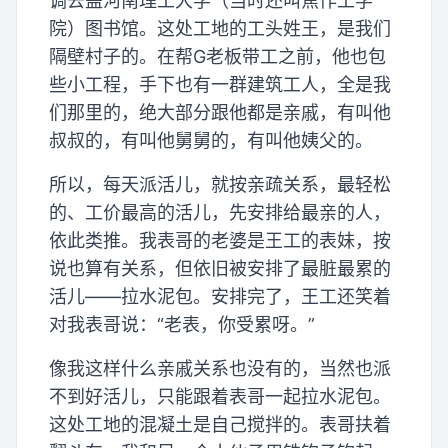
调去盖河南理工大学（当时还叫焦作工学
院）图书馆。这处工地的工头姓王，是我们
隔壁村子的。在帮G老板带工之前，他也包
些小工程，手下也有一群建筑工人，全是我
们那里的，绝大部分跟他都是亲戚，有叫他
叔叔的，有叫他舅舅的，有叫他姨父的。
所以，每天派活儿，就按亲疏关系，最轻松
的、工价最高的活儿，先安排给最亲的人，
依此类推。我表哥的老婆是王工的表妹，按
说也算有关系，但依旧被安排了最脏最累的
活儿——拉水泥包。安排完了，王工还笑着
对我表哥说：“老表，你受累呀。”
像我这样什么亲戚关系也没有的，当然也派
不到好活儿，只能跟着表哥一起拉水泥包。
这处工地的混凝土是自己搅拌的。表哥扶着