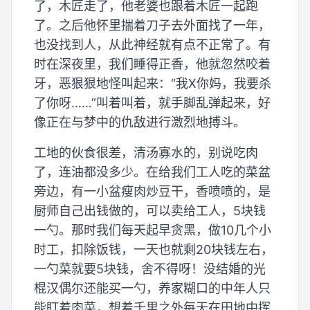
了，木匠走了，他老婆也跟着木匠一起跑
了。之后他怀里揣着刀子去外面找了一年，
也没找到人，从此神经就有点不正常了。有
时在深夜里，我们睡得正香，他就忽然咬着
牙，恶狠狠地怪叫起来：“我X你妈，我要杀
了你呀……”叫着叫着，就手脚乱弹起来，好
像正在与梦中的仇敌进行激烈地搏斗。
工地的伙食很差，清汤寡水的，别说吃肉
了，连油都没多少。在给我们工人吃的菜盆
旁边，有一小盆瘦肉炒豆干，香喷喷的，是
厨师自己出钱做的，可以卖给工人，5块钱
一勺。那时我们每天起早贪黑，做10几个小
时工，扣除饭钱，一天也就剩20块钱左右，
一勺菜就要5块钱，舍不得呀！没结婚的光
棍汉偶尔还能买一勺，养家糊口的中年人只
能盯着肉菜，想着千里之外每天在田地中挥