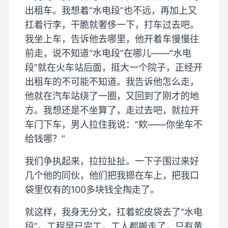
出租车。我想着“水电段”也不远，再加上又
扛着行李，干脆就奢侈一下，打车过去吧。
我坐上车，告诉他去哪里，他开着车慢慢往
前走，说不知道“水电段”在哪儿——“水电
段”就在火车站后面，挺大一个院子，正经开
出租车的不可能不知道。我告诉他怎么走，
他就在汽车站绕了一圈，又回到了刚才的地
方。我想还是不坐算了，走过去吧，就拉开
车门下车，男人拉住我说：“欸——你坐车不
给钱哪？”
我们争执起来，拉拉扯扯。一下子围过来好
几个他的同伙，他们把我摁在车上，把我口
袋里仅有的100多块钱全掏走了。
就这样，我身无分文，扛着蛇皮袋去了“水电
段”。工程早已完工，工人都搬走了，只有黄