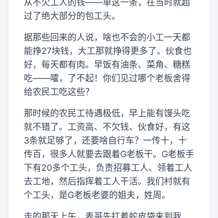
从不欠工人的钱——单这一条，在当时就超
过了绝大部分的包工头。
据那些回来的人说，啥也不会的小工一天都
能挣27块钱，大工那就挣得更多了。伙食也
好，每天都有肉。早饭有油条、菜角、糖糕
吃——嚯，了不起！你们见过哪个老板舍得
给农民工吃这些？
那时候的农民工待遇极低，早上能有馒头吃
就不错了。工资高、不欠钱、伙食好，有这
3条就足够了，还要啥自行车？一传十，十
传百，很多人就要去跟着G老板干。G老板手
下有20多个工头，负责招募工人、领着工人
去工地，然后指挥着工人干活。我们村就有
个工头，是G老板老婆的姐夫，姓周。
走的那天上午，表哥先扛着蛇皮袋来到我