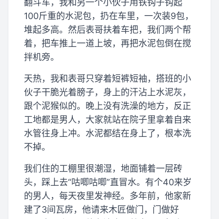
翻斗车，我和另一个小伙子用铁钩子钩起
100斤重的水泥包，扔在车里，一次装9包，
堆起多高。然后表哥扶着车把，我们两个帮
着，把车推上一道上坡，再把水泥包倒在搅
拌机旁。
天热，我和表哥只穿着短裤短袖，搭班的小
伙子干脆光着膀子，身上的汗沾上水泥灰，
跟个泥猴似的。晚上没有洗澡的地方，反正
工地都是男人，大家就站在院子里拿着自来
水管往身上冲。水泥都结在身上了，根本洗
不掉。
我们住的工棚里很潮湿，地面铺着一层砖
头，踩上去“咕唧咕唧”直冒水。有个40来岁
的男人，每天夜里发神经。多年前，他家新
建了3间瓦房，他请来木匠做门，门做好