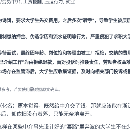
劳务中介, 工资报酬, 压迫行为, 就业
为诱饵，要求大学生先交费用，之后多次“转手”，导致学生被层
强制缴纳押金、伪造学历和流水证明等行为，严重侵犯了求职大
等待面试，最终因年龄、岗位饱和等理由被工厂拒绝，交纳的费
“已介绍工作”为由拒绝退款，面对投诉时推诿责任，劳动者权益
市场存在监管滞后，大学生应收集证据，及时向相关部门投诉或
供参考，若要使用需对照原文确认。
（化名）原本觉得，既然给中介交了钱，那就应该能在浙
手后，却依旧没有着落，只能无奈地离开。
这样在某些中介事先设计好的“套路”里奔波的大学生不在