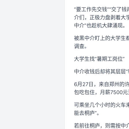
“要工作先交钱”“交了
介们，正极力盘剥着大
中介”也趁机大肆涌现。
被黑中介盯上的大学生
调查。
大学生找“暑期工岗位”
中介收钱后却将其层层“
6月27日，来自郑州的
包吃包住，月薪7500
可乘坐几个小时的火车
能去桐庐”。
若前往桐庐，则需按中介