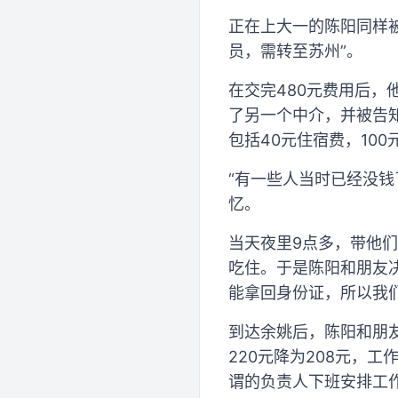
正在上大一的陈阳同样
员，需转至苏州”。
在交完480元费用后
了另一个中介，并被告知
包括40元住宿费，10
“有一些人当时已经没
忆。
当天夜里9点多，带他
吃住。于是陈阳和朋友
能拿回身份证，所以我
到达余姚后，陈阳和朋
220元降为208元，
谓的负责人下班安排工