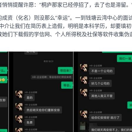
者悄悄提醒许愿：“桐庐那家已经停招了，去了也是滞留。
的成资（化名）则没那么“幸运”。一到钱塘云湾中心的面
的中介让我们在简历表上造假，明明是本科学历，却要填初
教她们下载假的学信网、个人所得税及社保等软件收集伪