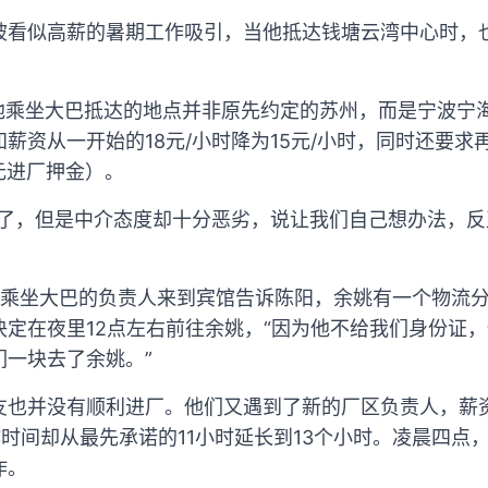
被看似高薪的暑期工作吸引，当他抵达钱塘云湾中心时，
，他乘坐大巴抵达的地点并非原先约定的苏州，而是宁波宁
薪资从一开始的18元/小时降为15元/小时，同时还要求再
0元进厂押金）。
钱了，但是中介态度却十分恶劣，说让我们自己想办法，反
们乘坐大巴的负责人来到宾馆告诉陈阳，余姚有一个物流分
决定在夜里12点左右前往余姚，“因为他不给我们身份证
们一块去了余姚。”
友也并没有顺利进厂。他们又遇到了新的厂区负责人，薪
工作时间却从最先承诺的11小时延长到13个小时。凌晨四
作。