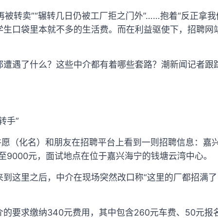
钱再被转卖”“辗转几日仍被工厂拒之门外”……抱着“反正拿
学生口袋里本就不多的生活费。而在利益驱使下，招聘网
都遭遇了什么？这些中介都有着哪些套路？潮新闻记者跟
转手”
许愿（化名）和朋友在招聘平台上看到一则招聘信息：嘉兴
元至9000元，面试地点在位于嘉兴海宁的钱塘云湾中心。
来到这里之后，中介在现场突然改口称“这里的厂都招满
的要求缴纳340元费用，其中包含260元车费、50元报