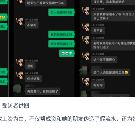
。受访者供图
放工资为由，不仅帮成资和她的朋友伪造了假流水，还为