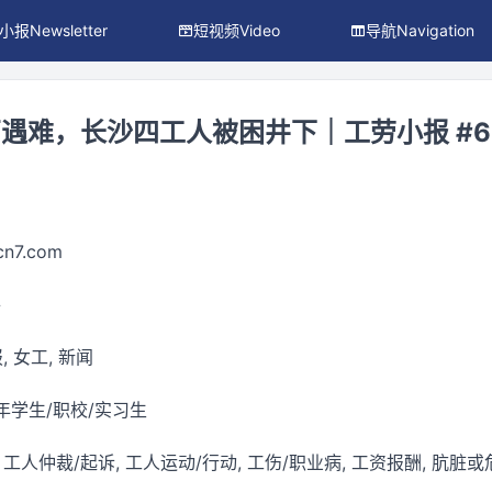
小报Newsletter
短视频Video
导航Navigation
遇难，长沙四工人被困井下｜工劳小报 #6
ocn7.com
件
, 女工, 新闻
年学生/职校/实习生
, 工人仲裁/起诉, 工人运动/行动, 工伤/职业病, 工资报酬, 肮