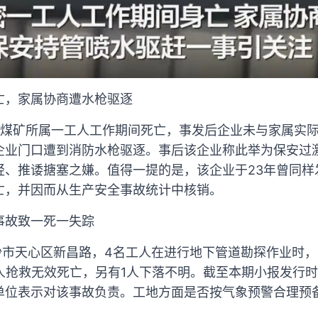
亡，家属协商遭水枪驱逐
芦沟煤矿所属一工人工作期间死亡，事发后企业未与家属实
企业门口遭到消防水枪驱逐。事后该企业称此举为保安过
轻、推诿搪塞之嫌。值得一提的是，该企业于23年曾同样
亡，并因而从生产安全事故统计中核销。
事故致一死一失踪
沙市天心区新昌路，4名工人在进行地下管道勘探作业时，
1人抢救无效死亡，另有1人下落不明。截至本期小报发行
单位表示对该事故负责。工地方面是否按气象预警合理预