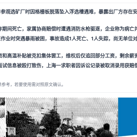
习参观选矿厂时因格栅板脱落坠入浮选槽遇难，暴露出厂方存在
。
作期间死亡，家属协商赔偿时遭遇消防水枪驱逐，企业称为病亡
道作业时突遇暴雨被困，事故造成1人死亡、1人失踪，尚无单位
资和高温补贴被克扣集体罢工，维权后仅追回部分工资，剩余薪
面试信息被殴打致伤，上海一求职者因诉讼记录被取消录用获赔
供参考，若要使用需对照原文确认。