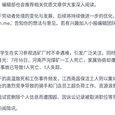
，编辑部也会推荐相关优质文章供大家深入阅读。
下劳动者处境的变化与发展，后续将持续做进一步的优化
n.me
，告知你的想法与意见。若有兴趣加入小报编辑团
名学生在实习参观选矿厂时不幸遇难，引发广泛关注。同
光：7月16日，河南芦沟煤矿一工人死亡，家属协商却遭
事故已导致1人死亡、1人失踪。
下的高温致死和工伤事件频发，江西南昌保洁工人则以集
业的激烈竞争导致的骑手和门店员工超负荷工作、资源浪
面试官删除个人信息而遭围殴、因诉讼记录被取消职位等
新闻简讯。