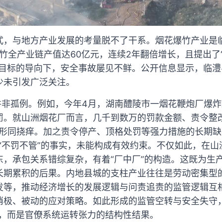
式，与地方产业发展的考量脱不了干系。烟花爆竹产业是
竹全产业链产值达60亿元，连续2年翻倍增长，且提出了“2
展目标的导向下，安全事故屡见不鲜。公开信息显示，临澧
少未引发广泛关注。
并非孤例。例如，今年4月，湖南醴陵市一烟花鞭炮厂爆炸
罚。就山洲烟花厂而言，几千到数万的罚款金额、责令整
比形同挠痒。加之责令停产、顶格处罚等强力措施的长期缺
“不罚不管”的事实，未能构成有效约束。不仅如此，在
东，承包关系错综复杂，有着“厂中厂”的构造。这既为生
长期累积的后果。内地县城的支柱产业往往是劳动密集型
发等，推动经济增长的发展逻辑与问责追责的监管逻辑互
消极、被动的应对策略。如此形成的监管空转与安全失守
括，而是官僚系统运转张力的结构性结果。