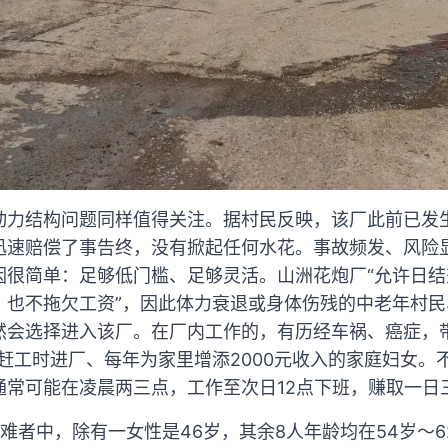
动力结构问题同样值得关注。据村民反映，该厂此前已发
迅速赔偿了事告终，没有掀起任何水花。事故频发、风险
因很简单：足够低门槛、足够灵活。山洲花炮厂“允许日
，也不拖欠工资”，因此体力衰退或身体伤残的中老年村
然会选择进入该厂。在厂内工作的，有历经车祸、癌症，
赶工时进厂、每年为家里增添2000元收入的家庭妇女。
通常可能在凌晨两三点，工作至次日12点下班，赚取一日
难者中，除有一女性是46岁，其余8人年龄均在54岁～