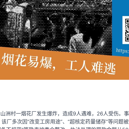
县山洲村一烟花厂发生爆炸，造成9人遇难，26人受伤。
年，该厂多次因“改变工房用途”、“超核定药量储存”等问题