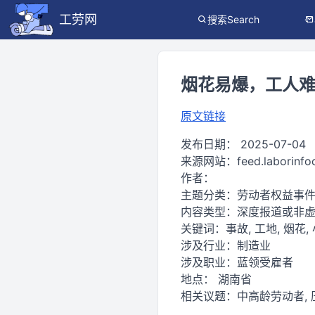
工劳网
搜索Search
烟花易爆，工人难
原文链接
发布日期：
2025-07-04
来源网站：
feed.laborinf
作者：
主题分类：
劳动者权益事
内容类型：
深度报道或非
关键词：
事故, 工地, 烟花,
涉及行业：
制造业
涉及职业：
蓝领受雇者
地点：
湖南省
相关议题：
中高龄劳动者, 