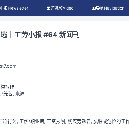
小报Newsletter
短视频Video
导航Navigation
逃｜工劳小报 #64 新闻刊
ocn7.com
件
虚构写作
 小笼包, 来源
压迫行为, 工伤/职业病, 工资报酬, 残疾劳动者, 肮脏或危险的工