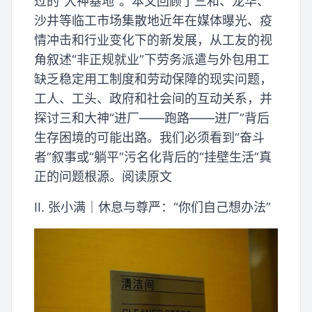
过的“大神基地”。本文回顾了三和、龙华、
沙井等临工市场集散地近年在媒体曝光、疫
情冲击和行业变化下的新发展，从工友的视
角叙述“非正规就业”下劳务派遣与外包用工
缺乏稳定用工制度和劳动保障的现实问题，
工人、工头、政府和社会间的互动关系，并
探讨三和大神“进厂——跑路——进厂”背后
生存困境的可能出路。我们必须看到“奋斗
者”叙事或“躺平”污名化背后的“挂壁生活”真
正的问题根源。阅读原文
II. 张小满｜休息与尊严：“你们自己想办法”