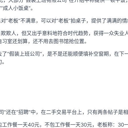
比，大部分“假装上班有限公司”在介绍中称提供一顿午饭
“成人小饭桌”。
果对“老板”不满意，可以对“老板”拍桌子，提供了满满的
自欺欺人，但又出乎意料地符合时代趋势，获得一众失业人
自习室还划算，还不用去图书馆抢位置。
去了“假装上班公司”，是不是还能顺便填补空窗期，在下
句。
司”还在“招聘”中，在二手交易平台上，只有两条帖子是相
工作餐一天40元，不包工作餐一天30元，老板称：30