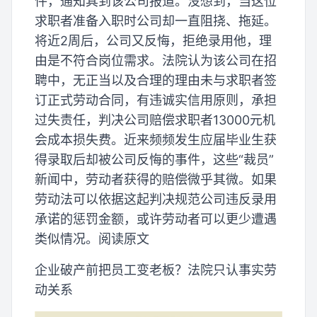
件，通知其到该公司报道。没想到，当这位
求职者准备入职时公司却一直阻挠、拖延。
将近2周后，公司又反悔，拒绝录用他，理
由是不符合岗位需求。法院认为该公司在招
聘中，无正当以及合理的理由未与求职者签
订正式劳动合同，有违诚实信用原则，承担
过失责任，判决公司赔偿求职者13000元机
会成本损失费。近来频频发生应届毕业生获
得录取后却被公司反悔的事件，这些“裁员”
新闻中，劳动者获得的赔偿微乎其微。如果
劳动法可以依据这起判决规范公司违反录用
承诺的惩罚金额，或许劳动者可以更少遭遇
类似情况。阅读原文
企业破产前把员工变老板？法院只认事实劳
动关系