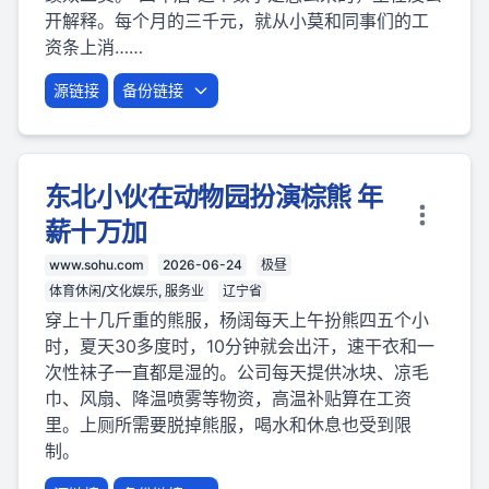
开解释。每个月的三千元，就从小莫和同事们的工
资条上消……
源链接
备份链接
东北小伙在动物园扮演棕熊 年
薪十万加
www.sohu.com
2026-06-24
极昼
体育休闲/文化娱乐, 服务业
辽宁省
穿上十几斤重的熊服，杨阔每天上午扮熊四五个小
时，夏天30多度时，10分钟就会出汗，速干衣和一
次性袜子一直都是湿的。公司每天提供冰块、凉毛
巾、风扇、降温喷雾等物资，高温补贴算在工资
里。上厕所需要脱掉熊服，喝水和休息也受到限
制。