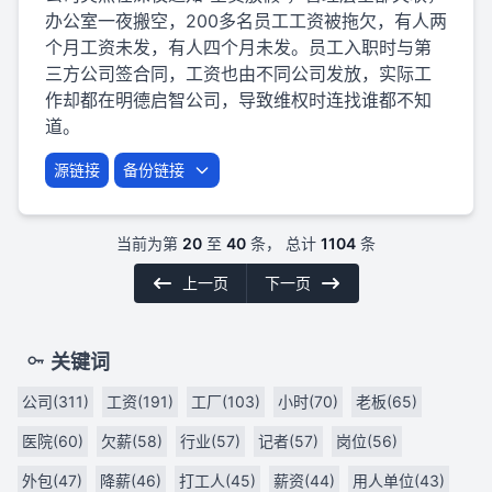
办公室一夜搬空，200多名员工工资被拖欠，有人两
个月工资未发，有人四个月未发。员工入职时与第
三方公司签合同，工资也由不同公司发放，实际工
作却都在明德启智公司，导致维权时连找谁都不知
道。
源链接
备份链接
当前为第
20
至
40
条， 总计
1104
条
上一页
下一页
关键词
公司(311)
工资(191)
工厂(103)
小时(70)
老板(65)
医院(60)
欠薪(58)
行业(57)
记者(57)
岗位(56)
外包(47)
降薪(46)
打工人(45)
薪资(44)
用人单位(43)