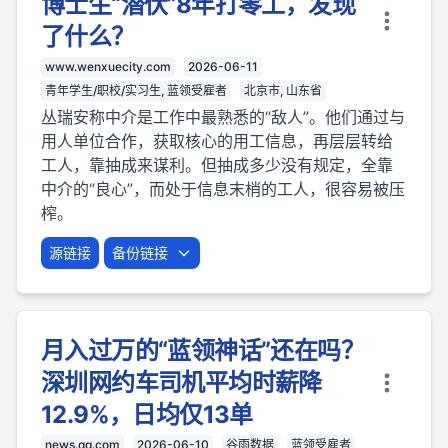
博士生“潜伏”8年打零工，发现
了什么？
www.wenxuecity.com
2026-06-11
青年学生/职校/实习生, 蓝领受雇者
北京市, 山东省
丛瑞安称中介是工作中最熟悉的“敌人”。他们通过与
用人单位合作，获取核心的用工信息，再层层转给
工人，靠抽成来谋利。但抽成多少没有规定，全靠
中介的“良心”，而处于信息末梢的工人，很容易被压
榨。
源链接
备份链接
月入过万的“蓝领神话”还在吗？
深圳网约车司机平均时薪降
12.9%，日均仅13单
news.qq.com
2026-06-10
谷雨数据
蓝领受雇者