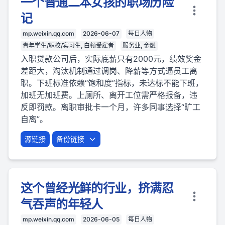
一个普通二本女孩的职场历险
记
mp.weixin.qq.com
2026-06-07
每日人物
青年学生/职校/实习生, 白领受雇者
服务业, 金融
入职贷款公司后，实际底薪只有2000元，绩效奖金
差距大，淘汰机制通过调岗、降薪等方式逼员工离
职。下班标准依赖“饱和度”指标，未达标不能下班，
加班无加班费。上厕所、离开工位需严格报备，违
反即罚款。离职审批卡一个月，许多同事选择“旷工
自离”。
源链接
备份链接
这个曾经光鲜的行业，挤满忍
气吞声的年轻人
mp.weixin.qq.com
2026-06-05
每日人物