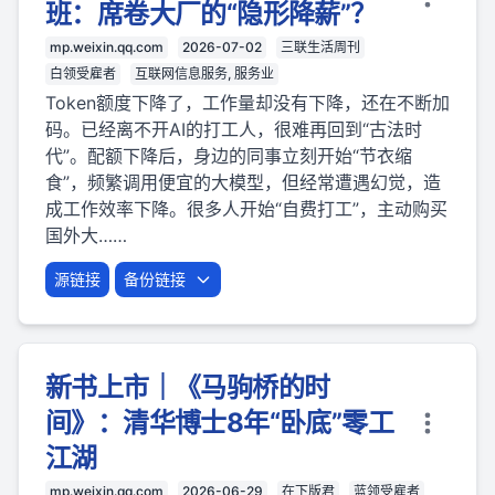
班：席卷大厂的“隐形降薪”？
mp.weixin.qq.com
2026-07-02
三联生活周刊
白领受雇者
互联网信息服务, 服务业
Token额度下降了，工作量却没有下降，还在不断加
码。已经离不开AI的打工人，很难再回到“古法时
代”。配额下降后，身边的同事立刻开始“节衣缩
食”，频繁调用便宜的大模型，但经常遭遇幻觉，造
成工作效率下降。很多人开始“自费打工”，主动购买
国外大……
源链接
备份链接
新书上市｜《马驹桥的时
间》：清华博士8年“卧底”零工
江湖
mp.weixin.qq.com
2026-06-29
在下版君
蓝领受雇者