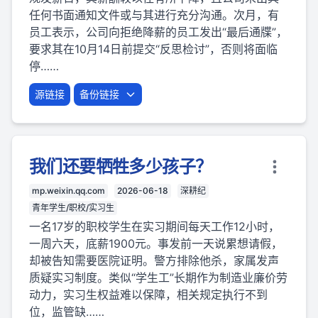
任何书面通知文件或与其进行充分沟通。次月，有
员工表示，公司向拒绝降薪的员工发出“最后通牒”，
要求其在10月14日前提交“反思检讨”，否则将面临
停……
源链接
备份链接
我们还要牺牲多少孩子？
mp.weixin.qq.com
2026-06-18
深耕纪
青年学生/职校/实习生
一名17岁的职校学生在实习期间每天工作12小时，
一周六天，底薪1900元。事发前一天说累想请假，
却被告知需要医院证明。警方排除他杀，家属发声
质疑实习制度。类似“学生工”长期作为制造业廉价劳
动力，实习生权益难以保障，相关规定执行不到
位，监管缺……