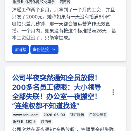
服务业, 体育休闲/文化娱乐
河南省
沐瑶工作两个多月，只拿到了一个月的工资，并且
只发了2000元。她称如果有一天没有播满6小时，
哪怕只差几秒钟，那一天都会被运营算作无效直
播。一个月内，如果没有按这个标准播满26天，基
本工资就没了，只能拿提成。
源链接
备份链接
公司半夜突然通知全员放假！
200多名员工傻眼：大小领导
全部失联！办公室一夜搬空！
“连维权都不知道找谁”
www.sohu.com
2026-06-03
钱江晚报
白领受雇者
服务业, 制造业
陕西省
公司突然在深夜通知“全员放假”，管理层全部失联，