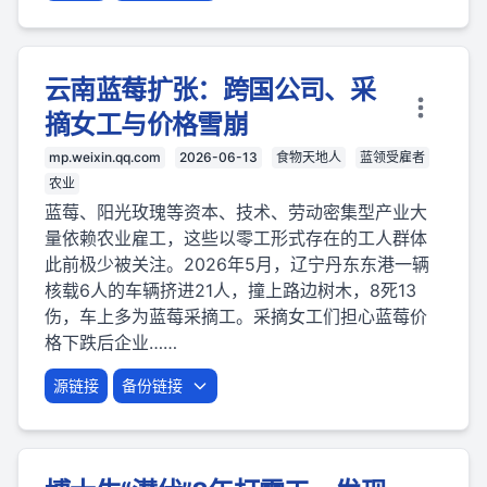
云南蓝莓扩张：跨国公司、采
摘女工与价格雪崩
mp.weixin.qq.com
2026-06-13
食物天地人
蓝领受雇者
农业
蓝莓、阳光玫瑰等资本、技术、劳动密集型产业大
量依赖农业雇工，这些以零工形式存在的工人群体
此前极少被关注。2026年5月，辽宁丹东东港一辆
核载6人的车辆挤进21人，撞上路边树木，8死13
伤，车上多为蓝莓采摘工。采摘女工们担心蓝莓价
格下跌后企业……
源链接
备份链接