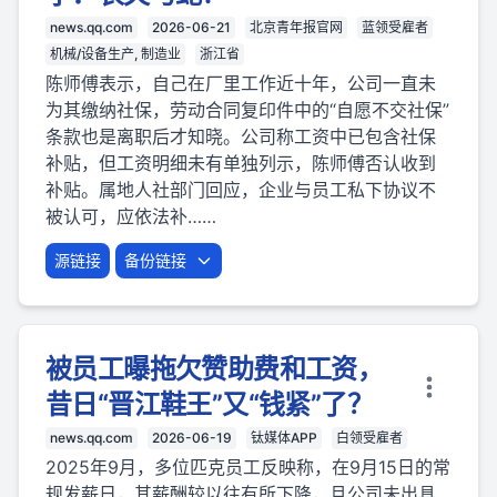
news.qq.com
2026-06-21
北京青年报官网
蓝领受雇者
机械/设备生产, 制造业
浙江省
陈师傅表示，自己在厂里工作近十年，公司一直未
为其缴纳社保，劳动合同复印件中的“自愿不交社保”
条款也是离职后才知晓。公司称工资中已包含社保
补贴，但工资明细未有单独列示，陈师傅否认收到
补贴。属地人社部门回应，企业与员工私下协议不
被认可，应依法补……
源链接
备份链接
被员工曝拖欠赞助费和工资，
昔日“晋江鞋王”又“钱紧”了？
news.qq.com
2026-06-19
钛媒体APP
白领受雇者
2025年9月，多位匹克员工反映称，在9月15日的常
规发薪日，其薪酬较以往有所下降，且公司未出具