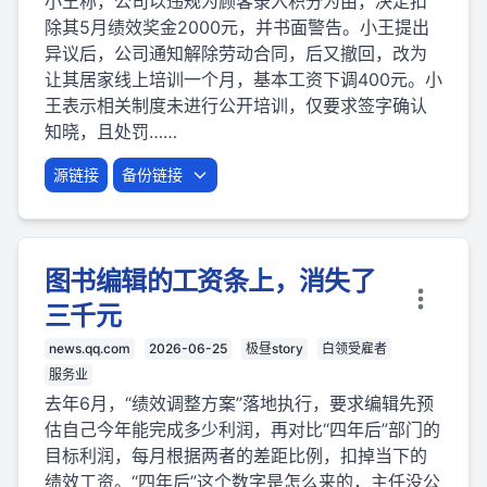
小王称，公司以违规为顾客录入积分为由，决定扣
除其5月绩效奖金2000元，并书面警告。小王提出
异议后，公司通知解除劳动合同，后又撤回，改为
让其居家线上培训一个月，基本工资下调400元。小
王表示相关制度未进行公开培训，仅要求签字确认
知晓，且处罚……
源链接
备份链接
图书编辑的工资条上，消失了
三千元
news.qq.com
2026-06-25
极昼story
白领受雇者
服务业
去年6月，“绩效调整方案”落地执行，要求编辑先预
估自己今年能完成多少利润，再对比“四年后”部门的
目标利润，每月根据两者的差距比例，扣掉当下的
绩效工资。“四年后”这个数字是怎么来的，主任没公