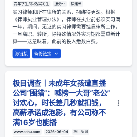
青年学生/职校/实习生
服务业
福建省
实习律师和所在律所的关系，捆绑得更深。根据
《律师执业管理办法》，律师在执业前必须实习满
一年，期间，无证的实习律师需要挂靠律所工作，
一旦离职、转所，除特殊情况外实习期都需重新计
算——这意味着，此前的投入悉数白费。
源链接
备份链接
极目调查丨未成年女孩遭直播
公司“围猎”：喊榜一大哥“老公”
讨欢心，时长差几秒就扣钱，
高薪承诺成泡影，有公司称不
满16岁也能播
www.sohu.com
2026-06-04
极目新闻