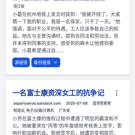
浙江省
小葛在杭州地铁上发言时提到：“我被开除了，大家
猜一下我的职业，我是一名保安，只干了一天。”他
强调，面对不公平的待遇，工人应该争取自己的权
益。他在与主管沟通时，提到合同法和劳动法，但
并未得到同事的支持，感受到的麻木让他感到委
屈。小葛希望通过自……
源链接
备份链接
一名富士康资深女工的抗争记
aquariuseras.substack.com
2025-07-08
蓝领受雇者
制造业, 电子/仪器/计算机
广东省
小芳在富士康的维权过程中遭遇了明显的霸凌和不
公。她被要求在“丙等”的年度绩效考核表上签字，影
响升职加薪机会。拒绝签字后，她遭到变相惩罚，