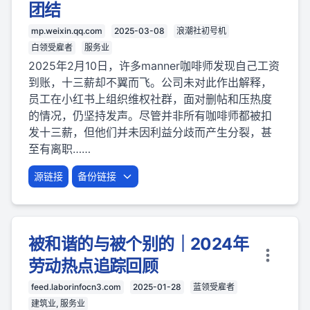
团结
mp.weixin.qq.com
2025-03-08
浪潮社初号机
白领受雇者
服务业
2025年2月10日，许多manner咖啡师发现自己工资
到账，十三薪却不翼而飞。公司未对此作出解释，
员工在小红书上组织维权社群，面对删帖和压热度
的情况，仍坚持发声。尽管并非所有咖啡师都被扣
发十三薪，但他们并未因利益分歧而产生分裂，甚
至有离职……
源链接
备份链接
被和谐的与被个别的｜2024年
劳动热点追踪回顾
feed.laborinfocn3.com
2025-01-28
蓝领受雇者
建筑业, 服务业