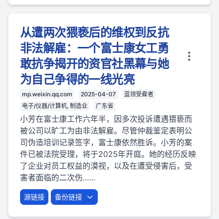
从遭两次猥亵后的维权到反抗
非法解雇：一个富士康女工勇
敢抗争揭开的资官社黑幕与她
为自己争得的一线光亮
mp.weixin.qq.com
2025-04-07
蓝领受雇者
电子/仪器/计算机, 制造业
广东省
小芳在富士康工作六年半，因多次投诉遭遇猥亵而
被公司以旷工为由非法解雇。尽管仲裁鉴定表明公
司伪造培训记录签字，富士康依然胜诉。小芳的案
件已被法院受理，将于2025年开庭。她的经历反映
了企业对员工权益的漠视，以及在遭受侵害后，受
害者面临的二次伤……
源链接
备份链接