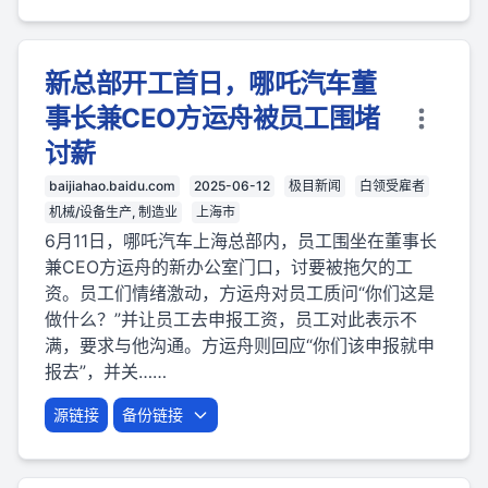
新总部开工首日，哪吒汽车董
事长兼CEO方运舟被员工围堵
讨薪
baijiahao.baidu.com
2025-06-12
极目新闻
白领受雇者
机械/设备生产, 制造业
上海市
6月11日，哪吒汽车上海总部内，员工围坐在董事长
兼CEO方运舟的新办公室门口，讨要被拖欠的工
资。员工们情绪激动，方运舟对员工质问“你们这是
做什么？”并让员工去申报工资，员工对此表示不
满，要求与他沟通。方运舟则回应“你们该申报就申
报去”，并关……
源链接
备份链接