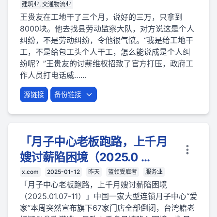
建筑业, 交通物流业
王贵友在工地干了三个月，说好的三万，只拿到
8000块。他去找县劳动监察大队，对方说这是个人
纠纷，不是劳动纠纷，令他很气愤。“我是给工地干
工，不是给包工头个人干工，怎么能说成是个人纠
纷呢？”王贵友的讨薪维权招致了官方打压，政府工
作人员打电话威……
源链接
备份链接
「月子中心老板跑路，上千月
嫂讨薪陷困境（2025.0 ...
x.com
2025-01-12
昨天
蓝领受雇者
服务业
「月子中心老板跑路，上千月嫂讨薪陷困境
（2025.01.07-11）」中国一家大型连锁月子中心“爱
家”本周突然宣布旗下67家门店全部倒闭，台湾籍老