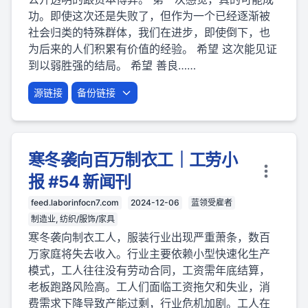
功。即使这次还是失败了，但作为一个已经逐渐被
社会归类的特殊群体，我们在进步，即使倒下，也
为后来的人们积累有价值的经验。 希望 这次能见证
到以弱胜强的结局。 希望 善良……
源链接
备份链接
寒冬袭向百万制衣工｜工劳小
报 #54 新闻刊
feed.laborinfocn7.com
2024-12-06
蓝领受雇者
制造业, 纺织/服饰/家具
寒冬袭向制衣工人，服装行业出现严重萧条，数百
万家庭将失去收入。行业主要依赖小型快速化生产
模式，工人往往没有劳动合同，工资需年底结算，
老板跑路风险高。工人们面临工资拖欠和失业，消
费需求下降导致产能过剩，行业危机加剧。工人在