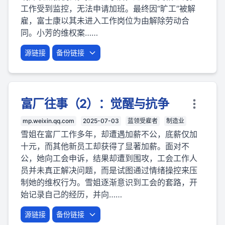
工作受到监控，无法申请加班。最终因“旷工”被解
雇，富士康以其未进入工作岗位为由解除劳动合
同。小芳的维权案……
源链接
备份链接
富厂往事（2）：觉醒与抗争
mp.weixin.qq.com
2025-07-03
蓝领受雇者
制造业
雪姐在富厂工作多年，却遭遇加薪不公，底薪仅加
十元，而其他新员工却获得了显著加薪。面对不
公，她向工会申诉，结果却遭到围攻，工会工作人
员并未真正解决问题，而是试图通过情绪操控来压
制她的维权行为。雪姐逐渐意识到工会的套路，开
始记录自己的经历，并向……
源链接
备份链接