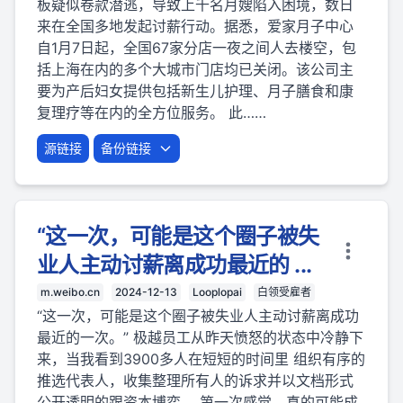
板疑似卷款潜逃，导致上千名月嫂陷入困境，数日
来在全国多地发起讨薪行动。据悉，爱家月子中心
自1月7日起，全国67家分店一夜之间人去楼空，包
括上海在内的多个大城市门店均已关闭。该公司主
要为产后妇女提供包括新生儿护理、月子膳食和康
复理疗等在内的全方位服务。 此……
源链接
备份链接
“这一次，可能是这个圈子被失
业人主动讨薪离成功最近的 ...
m.weibo.cn
2024-12-13
Looplopai
白领受雇者
“这一次，可能是这个圈子被失业人主动讨薪离成功
最近的一次。” 极越员工从昨天愤怒的状态中冷静下
来，当我看到3900多人在短短的时间里 组织有序的
推选代表人，收集整理所有人的诉求并以文档形式
公开透明的跟资本博弈。 第一次感觉，真的可能成