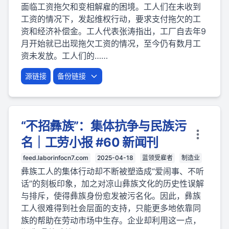
面临工资拖欠和变相解雇的困境。工人们在未收到
工资的情况下，发起维权行动，要求支付拖欠的工
资和经济补偿金。工人代表张涛指出，工厂自去年9
月开始就已出现拖欠工资的情况，至今仍有数月工
资未发放。工人们的……
源链接
备份链接
“不招彝族”：集体抗争与民族污
名｜工劳小报 #60 新闻刊
feed.laborinfocn7.com
2025-04-18
蓝领受雇者
制造业
彝族工人的集体行动却不断被塑造成“爱闹事、不听
话”的刻板印象，加之对凉山彝族文化的历史性误解
与排斥，使得彝族身份愈发被污名化。因此，彝族
工人很难得到社会层面的支持，只能更多地依靠同
族的帮助在劳动市场中生存。企业却利用这一点，