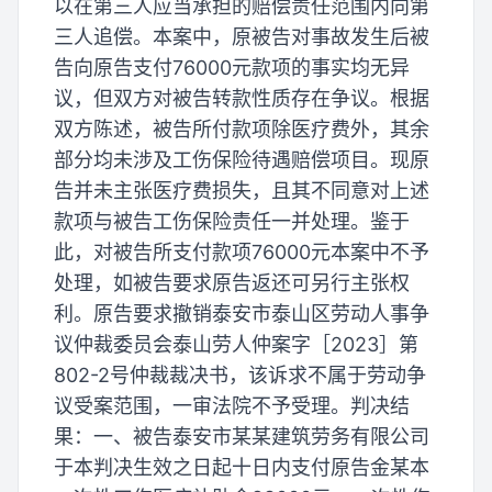
以在第三人应当承担的赔偿责任范围内向第
三人追偿。本案中，原被告对事故发生后被
告向原告支付76000元款项的事实均无异
议，但双方对被告转款性质存在争议。根据
双方陈述，被告所付款项除医疗费外，其余
部分均未涉及工伤保险待遇赔偿项目。现原
告并未主张医疗费损失，且其不同意对上述
款项与被告工伤保险责任一并处理。鉴于
此，对被告所支付款项76000元本案中不予
处理，如被告要求原告返还可另行主张权
利。原告要求撤销泰安市泰山区劳动人事争
议仲裁委员会泰山劳人仲案字［2023］第
802-2号仲裁裁决书，该诉求不属于劳动争
议受案范围，一审法院不予受理。判决结
果：一、被告泰安市某某建筑劳务有限公司
于本判决生效之日起十日内支付原告金某本