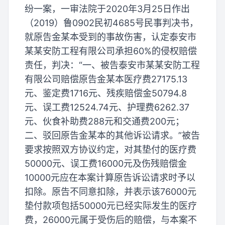
纷一案，一审法院于2020年3月25日作出
（2019）鲁0902民初4685号民事判决书，
就原告金某本受到的事故伤害，认定泰安市
某某安防工程有限公司承担60%的侵权赔偿
责任，判决：“一、被告泰安市某某安防工程
有限公司赔偿原告金某本医疗费27175.13
元、鉴定费1716元、残疾赔偿金50794.8
元、误工费12524.74元、护理费6262.37
元、伙食补助费288元和交通费200元；
二、驳回原告金某本的其他诉讼请求。”被告
要求按照双方协议约定，对其垫付的医疗费
50000元、误工费16000元及伤残赔偿金
10000元应在本案计算原告诉讼请求时予以
扣除。原告不同意扣除，并表示该76000元
垫付款项包括50000元已经实际发生的医疗
费，26000元属于受伤后的赔偿，与本案不