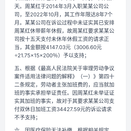
天。周某红于2014年3月入职某某公司公
司，至2022年10月，其工作年限达8年7个
月。某某公司在诉讼过程中未证实其已安排
周某红休带薪年休假，故周某红要求某某公
司按十五天支付未休年休假工资的请求正
当，其金额按4147.03元（3006.60元
÷21.75×15×200％）予以支持；
五、根据《最高人民法院关于审理劳动争议
案件适用法律问题的解释》（一）》第四十
二条规定，劳动者主张加班费的，应当就加
班的事实承担举证责任。因周某红未举证证
实其加班的事实，故对于其要求某某公司支
付双休日加班工资34427.59元的诉讼请求
不予支持；
六、因医疗保险无法补缴，根据相关规定，